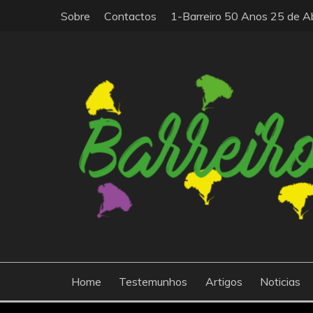
Skip
Sobre
Contactos
1-Barreiro 50 Anos 25 de Ab
to
content
O barreiro50anos25abril.com está relacionado com
BARREIRO|50ANOS|
que governava Portugal desde 1933 e inaugurou u
Home
Testemunhos
Artigos
Noticias