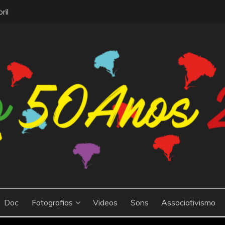
ril
 a cidade de Barreiro, Portugal. O site celebra o 50º aniversár
25ABRIL
ma nova era de liberdade e democracia O site contém informaç
dia histórico, bem como as suas consequências políticas, sociais
Doc
Fotografias
Videos
Sons
Associativismo