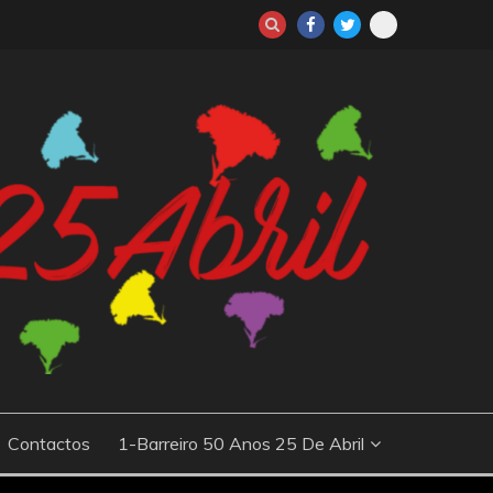
io da Revolução dos Cravos, que derrubou o regime autoritário
ões sobre os principais acontecimentos e protagonistas desse
 e culturais
Contactos
1-Barreiro 50 Anos 25 De Abril