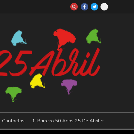
io da Revolução dos Cravos, que derrubou o regime autoritário
ões sobre os principais acontecimentos e protagonistas desse
 e culturais
Contactos
1-Barreiro 50 Anos 25 De Abril