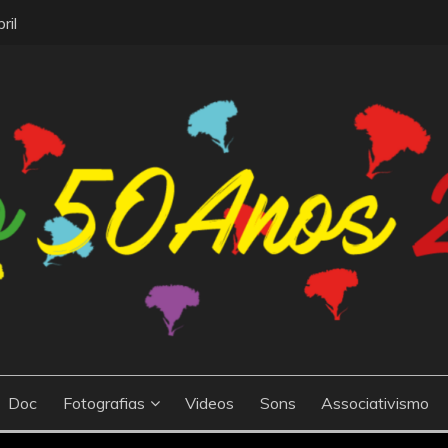
ril
 a cidade de Barreiro, Portugal. O site celebra o 50º aniversár
25ABRIL
ma nova era de liberdade e democracia O site contém informaç
dia histórico, bem como as suas consequências políticas, sociais
Doc
Fotografias
Videos
Sons
Associativismo