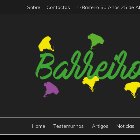
Skip
Sobre
Contactos
1-Barreiro 50 Anos 25 de Ab
to
content
O barreiro50anos25abril.com está relacionado com
BARREIRO|50ANOS|
que governava Portugal desde 1933 e inaugurou u
Home
Testemunhos
Artigos
Noticias