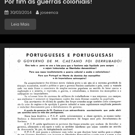
Pôr fim às guerras coloniais!
30/03/2014
joseenca
Leia Mais