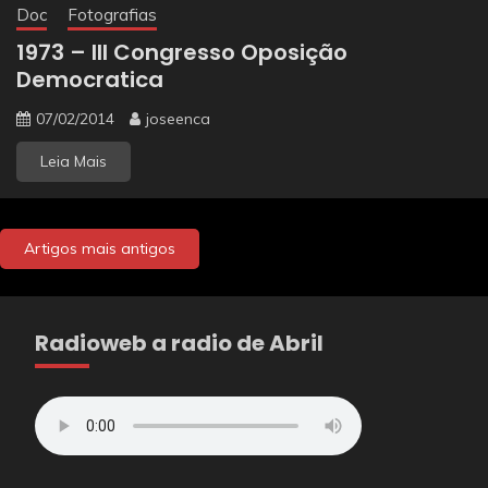
Doc
Fotografias
1973 – III Congresso Oposição
Democratica
07/02/2014
joseenca
Leia Mais
Navegação
Artigos mais antigos
de
artigos
Radioweb a radio de Abril