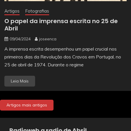
Artigos
Fotografias
O papel da imprensa escrita no 25 de
Abril
09/04/2024
joseenca
A imprensa escrita desempenhou um papel crucial nos
primeiros dias da Revolução dos Cravos em Portugal, no
25 de abril de 1974. Durante o regime
Leia Mais
Navegação
Artigos mais antigos
de
artigos
Radioweb a radio de Abril