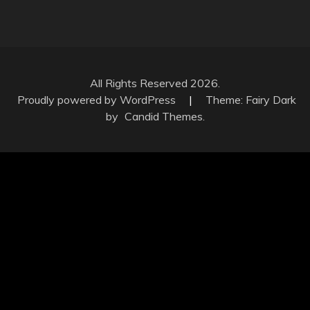
All Rights Reserved 2026.
Proudly powered by WordPress
|
Theme: Fairy Dark
by
Candid Themes
.