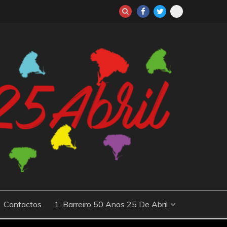
io da Revolução dos Cravos, que derrubou o regime autoritário
ões sobre os principais acontecimentos e protagonistas desse
 e culturais
Contactos
1-Barreiro 50 Anos 25 De Abril