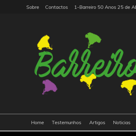
Skip
Sobre
Contactos
1-Barreiro 50 Anos 25 de Ab
to
content
O barreiro50anos25abril.com está relacionado com
BARREIRO|50ANOS|
que governava Portugal desde 1933 e inaugurou u
Home
Testemunhos
Artigos
Noticias