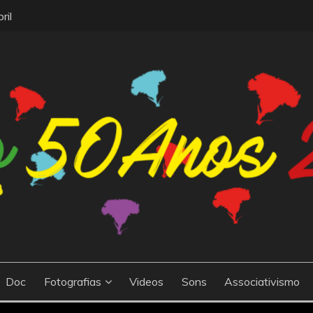
ril
 a cidade de Barreiro, Portugal. O site celebra o 50º aniversár
25ABRIL
ma nova era de liberdade e democracia O site contém informaç
dia histórico, bem como as suas consequências políticas, sociais
Doc
Fotografias
Videos
Sons
Associativismo